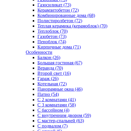
Газосиликат (73)
Керамзитобетон (72)
Комбинированные дома (68)
Полистиролбетон (72)
Теплая керамика (керамоблок) (70)
Теплоблок (70)
Газобетон (73)
Пеноблок (74)
Кирпичные дома (71)
Особенности
Балкон (26)
Большая гостиная (67)
Веранда (70)
Второй свет (16)
Гараж (26)
Котельная (72)
Панорамные окна (46)
Патио (54)
С 2 комнатами (41)
С 3 комнатами (58)
С бассейном (4)
С внутренним двором (59)
С мастер-спальней (63)
С подвалом (7)