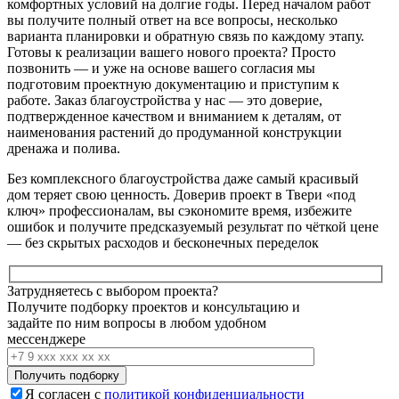
комфортных
условий на долгие годы. Перед
началом
работ
вы получите полный
ответ
на все вопросы, несколько
варианта
планировки и
обратную связь
по каждому этапу.
Готовы к
реализации
вашего
нового
проекта? Просто
позвонить
— и уже на основе вашего
согласия
мы
подготовим
проектную документацию
и приступим к
работе.
Заказ
благоустройства у нас — это доверие,
подтвержденное
качеством
и вниманием к деталям, от
наименования
растений до продуманной
конструкции
дренажа и
полива
.
Без комплексного благоустройства даже самый красивый
дом теряет свою ценность. Доверив проект в Твери «под
ключ» профессионалам, вы сэкономите время, избежите
ошибок и получите предсказуемый результат по чёткой цене
— без скрытых расходов и бесконечных переделок
Затрудняетесь с выбором проекта?
Получите подборку проектов и консультацию и
задайте по ним вопросы в любом удобном
мессенджере
Я согласен с
политикой конфиденциальности