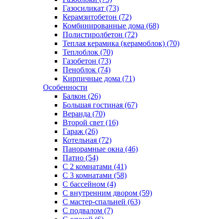
Газосиликат (73)
Керамзитобетон (72)
Комбинированные дома (68)
Полистиролбетон (72)
Теплая керамика (керамоблок) (70)
Теплоблок (70)
Газобетон (73)
Пеноблок (74)
Кирпичные дома (71)
Особенности
Балкон (26)
Большая гостиная (67)
Веранда (70)
Второй свет (16)
Гараж (26)
Котельная (72)
Панорамные окна (46)
Патио (54)
С 2 комнатами (41)
С 3 комнатами (58)
С бассейном (4)
С внутренним двором (59)
С мастер-спальней (63)
С подвалом (7)