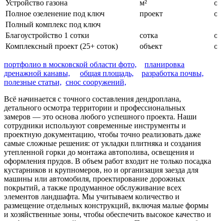
Устройство газона
м²
о
Полное озеленение под ключ
проект
о
Полный комплекс под ключ
Благоустройство 1 сотки
сотка
от
Комплексный проект (25+ соток)
объект
от
портфолио в московской области фото,
планировка
дренажной канавы,
общая площадь,
разработка почвы,
полезные статьи,
снос сооружений,
Всё начинается с точного
составления дендроплана
,
детального
осмотра территории
и профессиональных
замеров
— это основа любого успешного проекта. Наши
сотрудники
используют современные
инструменты
и
проектную документацию
, чтобы
точно
реализовать даже
самые сложные решения: от укладки
плитняка
и создания
утепленной горки
до монтажа
автополива
,
освещения
и
оформления
прудов
. В
объем работ
входит не только посадка
кустарников
и
крупномеров
, но и организация
заезда
для
машины
или
автомобиля
, проектирование
дорожных
покрытий
, а также продуманное
обслуживание
всех
элементов ландшафта. Мы учитываем
количество
и
размещение
отдельных конструкций
, включая малые формы
и хозяйственные зоны, чтобы обеспечить
высокое качество
и