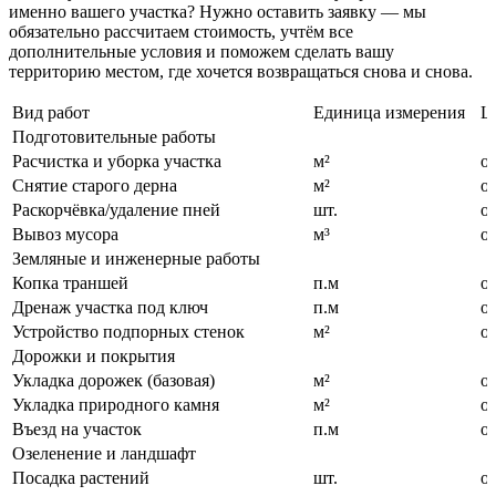
именно вашего участка? Нужно оставить заявку — мы
обязательно рассчитаем стоимость, учтём все
дополнительные условия и поможем сделать вашу
территорию местом, где хочется возвращаться снова и снова.
Вид работ
Единица измерения
Це
Подготовительные работы
Расчистка и уборка участка
м²
от
Снятие старого дерна
м²
от
Раскорчёвка/удаление пней
шт.
от
Вывоз мусора
м³
о
Земляные и инженерные работы
Копка траншей
п.м
о
Дренаж участка под ключ
п.м
от
Устройство подпорных стенок
м²
о
Дорожки и покрытия
Укладка дорожек (базовая)
м²
о
Укладка природного камня
м²
о
Въезд на участок
п.м
о
Озеленение и ландшафт
Посадка растений
шт.
о