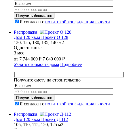
000 ₽.
Я согласен с
политикой конфиденциальности
Распродажа!
Дом 120 кв.м Проект О 128
120, 125, 130, 135, 140 м2
Одноэтажные
3 мес
Первоначальная
Текущая
от
7 744 000
₽
7 040 000
₽
цена
цена:
Узнать стоимость дома
Подробнее
составляла
7
7
040
744
000 ₽.
Получите смету на строительство
000 ₽.
Я согласен с
политикой конфиденциальности
Распродажа!
Дом 120 кв.м Проект Д-112
105, 110, 115, 120, 125 м2