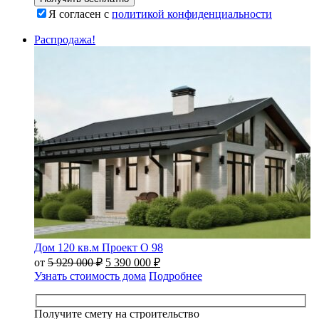
Я согласен с
политикой конфиденциальности
Распродажа!
Дом 120 кв.м Проект О 98
Первоначальная
Текущая
от
5 929 000
₽
5 390 000
₽
цена
цена:
Узнать стоимость дома
Подробнее
составляла
5
5
390
929
000 ₽.
Получите смету на строительство