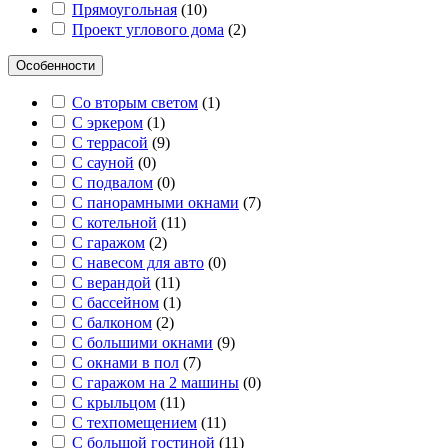
Прямоугольная
(
10
)
Проект углового дома
(
2
)
Особенности
Со вторым светом
(
1
)
С эркером
(
1
)
С террасой
(
9
)
С сауной
(
0
)
С подвалом
(
0
)
С панорамными окнами
(
7
)
С котельной
(
11
)
С гаражом
(
2
)
С навесом для авто
(
0
)
С верандой
(
11
)
С бассейном
(
1
)
С балконом
(
2
)
С большими окнами
(
9
)
С окнами в пол
(
7
)
С гаражом на 2 машины
(
0
)
С крыльцом
(
11
)
С техпомещением
(
11
)
С большой гостиной
(
11
)