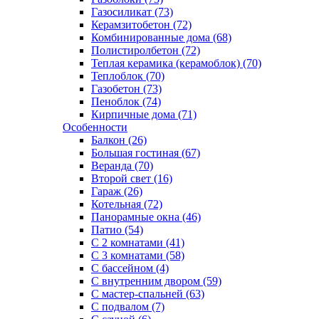
Газосиликат (73)
Керамзитобетон (72)
Комбинированные дома (68)
Полистиролбетон (72)
Теплая керамика (керамоблок) (70)
Теплоблок (70)
Газобетон (73)
Пеноблок (74)
Кирпичные дома (71)
Особенности
Балкон (26)
Большая гостиная (67)
Веранда (70)
Второй свет (16)
Гараж (26)
Котельная (72)
Панорамные окна (46)
Патио (54)
С 2 комнатами (41)
С 3 комнатами (58)
С бассейном (4)
С внутренним двором (59)
С мастер-спальней (63)
С подвалом (7)