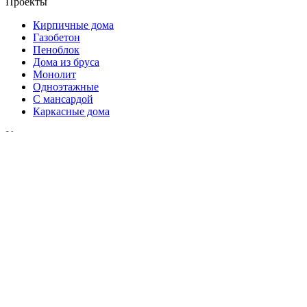
Проекты
Кирпичные дома
Газобетон
Пеноблок
Дома из бруса
Монолит
Одноэтажные
С мансардой
Каркасные дома
Услуги
Все виды строительно-монтажных работ
Инженерные коммуникации
Проектирование
Геологические изыскания
Дизайн интерьера и экстерьера
Технадзор
Контакты
КП Славное местечко, г. Тверь, Звёздная ул., 5, д. Савкино
+7 (925) 518-12-19
info@svdom365.ru
Пн - Вс с 9:00 до 21:00