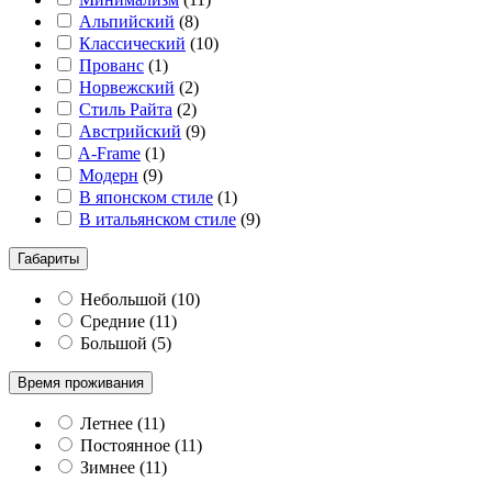
Альпийский
(
8
)
Классический
(
10
)
Прованс
(
1
)
Норвежский
(
2
)
Стиль Райта
(
2
)
Австрийский
(
9
)
A-Frame
(
1
)
Модерн
(
9
)
В японском стиле
(
1
)
В итальянском стиле
(
9
)
Габариты
Небольшой
(
10
)
Средние
(
11
)
Большой
(
5
)
Время проживания
Летнее
(
11
)
Постоянное
(
11
)
Зимнее
(
11
)