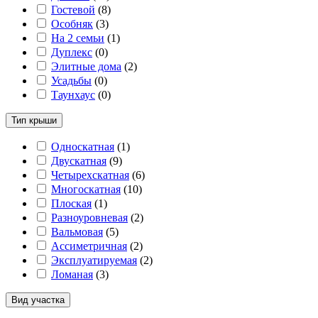
Гостевой
(
8
)
Особняк
(
3
)
На 2 семьи
(
1
)
Дуплекс
(
0
)
Элитные дома
(
2
)
Усадьбы
(
0
)
Таунхаус
(
0
)
Тип крыши
Односкатная
(
1
)
Двускатная
(
9
)
Четырехскатная
(
6
)
Многоскатная
(
10
)
Плоская
(
1
)
Разноуровневая
(
2
)
Вальмовая
(
5
)
Ассиметричная
(
2
)
Эксплуатируемая
(
2
)
Ломаная
(
3
)
Вид участка