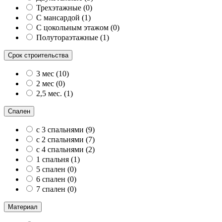
Трехэтажные
(
0
)
С мансардой
(
1
)
С цокольным этажом
(
0
)
Полутораэтажные
(
1
)
Срок строительства
3 мес
(
10
)
2 мес
(
0
)
2,5 мес.
(
1
)
Спален
с 3 спальнями
(
9
)
с 2 спальнями
(
7
)
с 4 спальнями
(
2
)
1 спальня
(
1
)
5 спален
(
0
)
6 спален
(
0
)
7 спален
(
0
)
Материал