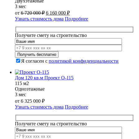
Двухэтажные
3 мес
Первоначальная
Текущая
от
6 720 000
₽
6 160 000
₽
цена
цена:
Узнать стоимость дома
Подробнее
составляла
6
6
160
720
000 ₽.
Получите смету на строительство
000 ₽.
Я согласен с
политикой конфиденциальности
Дом 120 кв.м Проект О-115
115 м2
Одноэтажные
3 мес
от
6 325 000
₽
Узнать стоимость дома
Подробнее
Получите смету на строительство