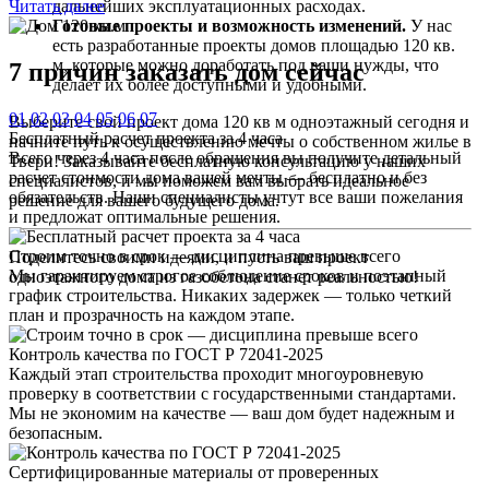
Читать далее
дальнейших эксплуатационных расходах.
Готовые проекты и возможность изменений.
У нас
есть разработанные проекты домов площадью 120 кв.
м, которые можно доработать под ваши нужды, что
7 причин
заказать дом сейчас
делает их более доступными и удобными.
01
02
03
04
05
06
07
Выберите свой проект дома 120 кв м одноэтажный сегодня и
Бесплатный расчет проекта за 4 часа
начните путь к осуществлению мечты о собственном жилье в
Всего через 4 часа после обращения вы получите детальный
Твери! Заказывайте бесплатную консультацию у наших
расчет стоимости дома вашей мечты — бесплатно и без
специалистов, и мы поможем вам выбрать идеальное
обязательств. Наши специалисты учтут все ваши пожелания
решение для вашего будущего дома.
и предложат оптимальные решения.
Строим точно в срок — дисциплина превыше всего
Поделитесь своими идеями, и пусть ваш проект
Мы гарантируем строгое соблюдение сроков и поэтапный
одноэтажного дома из газобетона станет реальностью!
график строительства. Никаких задержек — только четкий
план и прозрачность на каждом этапе.
Контроль качества по ГОСТ Р 72041-2025
Каждый этап строительства проходит многоуровневую
проверку в соответствии с государственными стандартами.
Мы не экономим на качестве — ваш дом будет надежным и
безопасным.
Сертифицированные материалы от проверенных