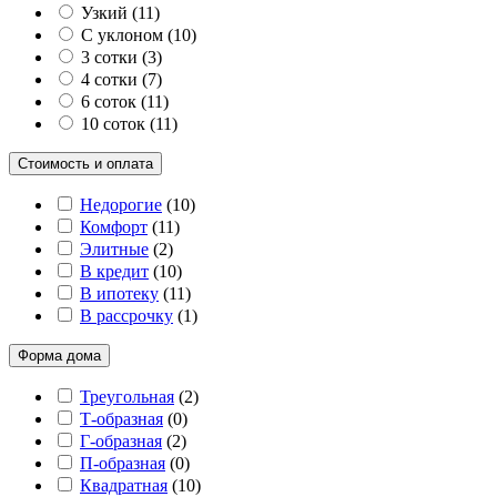
Узкий
(
11
)
С уклоном
(
10
)
3 сотки
(
3
)
4 сотки
(
7
)
6 соток
(
11
)
10 соток
(
11
)
Стоимость и оплата
Недорогие
(
10
)
Комфорт
(
11
)
Элитные
(
2
)
В кредит
(
10
)
В ипотеку
(
11
)
В рассрочку
(
1
)
Форма дома
Треугольная
(
2
)
Т-образная
(
0
)
Г-образная
(
2
)
П-образная
(
0
)
Квадратная
(
10
)