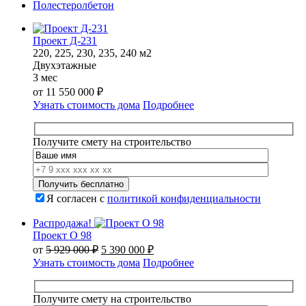
Полестеролбетон
Проект Д-231
220, 225, 230, 235, 240 м2
Двухэтажные
3 мес
от
11 550 000
₽
Узнать стоимость дома
Подробнее
Получите смету на строительство
Я согласен с
политикой конфиденциальности
Распродажа!
Проект О 98
Первоначальная
Текущая
от
5 929 000
₽
5 390 000
₽
цена
цена:
Узнать стоимость дома
Подробнее
составляла
5
5
390
929
000 ₽.
Получите смету на строительство