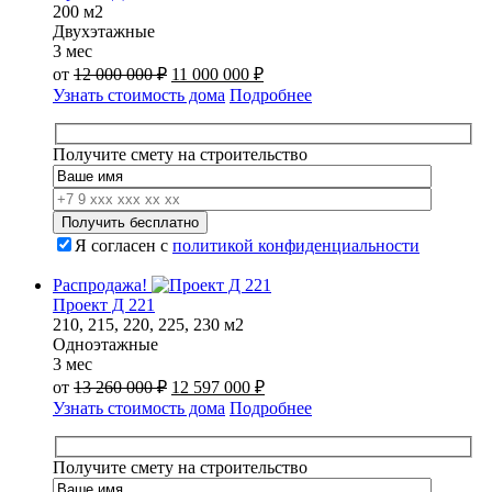
200 м2
Двухэтажные
3 мес
Первоначальная
Текущая
от
12 000 000
₽
11 000 000
₽
цена
цена:
Узнать стоимость дома
Подробнее
составляла
11
12
000
000
000 ₽.
Получите смету на строительство
000 ₽.
Я согласен с
политикой конфиденциальности
Распродажа!
Проект Д 221
210, 215, 220, 225, 230 м2
Одноэтажные
3 мес
Первоначальная
Текущая
от
13 260 000
₽
12 597 000
₽
цена
цена:
Узнать стоимость дома
Подробнее
составляла
12
13
597
260
000 ₽.
Получите смету на строительство
000 ₽.