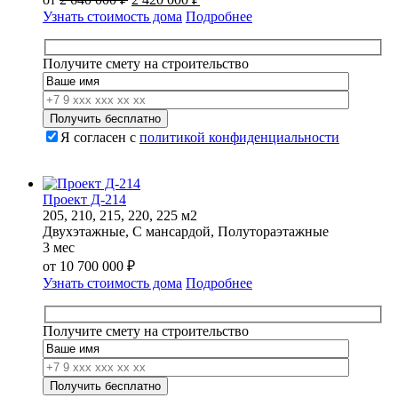
цена
цена:
Узнать стоимость дома
Подробнее
составляла
2
2
420
640
000 ₽.
Получите смету на строительство
000 ₽.
Я согласен с
политикой конфиденциальности
Проект Д-214
205, 210, 215, 220, 225 м2
Двухэтажные, С мансардой, Полутораэтажные
3 мес
от
10 700 000
₽
Узнать стоимость дома
Подробнее
Получите смету на строительство