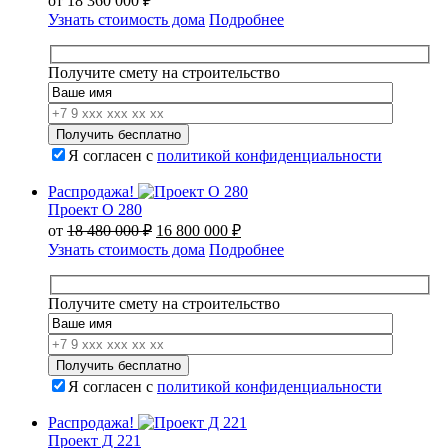
от
18 360 000
₽
Узнать стоимость дома
Подробнее
Получите смету на строительство
Я согласен с
политикой конфиденциальности
Распродажа!
Проект О 280
Первоначальная
Текущая
от
18 480 000
₽
16 800 000
₽
цена
цена:
Узнать стоимость дома
Подробнее
составляла
16
18
800
480
000 ₽.
Получите смету на строительство
000 ₽.
Я согласен с
политикой конфиденциальности
Распродажа!
Проект Д 221