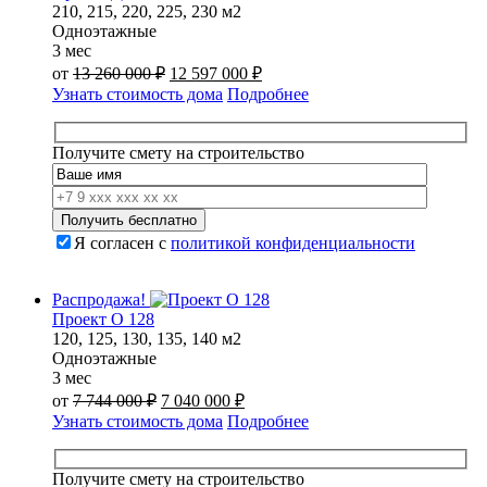
210, 215, 220, 225, 230 м2
Одноэтажные
3 мес
Первоначальная
Текущая
от
13 260 000
₽
12 597 000
₽
цена
цена:
Узнать стоимость дома
Подробнее
составляла
12
13
597
260
000 ₽.
Получите смету на строительство
000 ₽.
Я согласен с
политикой конфиденциальности
Распродажа!
Проект О 128
120, 125, 130, 135, 140 м2
Одноэтажные
3 мес
Первоначальная
Текущая
от
7 744 000
₽
7 040 000
₽
цена
цена:
Узнать стоимость дома
Подробнее
составляла
7
7
040
744
000 ₽.
Получите смету на строительство