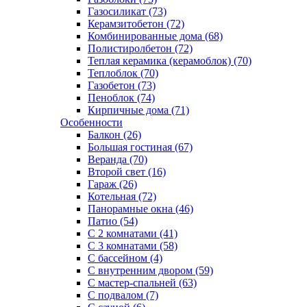
Газосиликат (73)
Керамзитобетон (72)
Комбинированные дома (68)
Полистиролбетон (72)
Теплая керамика (керамоблок) (70)
Теплоблок (70)
Газобетон (73)
Пеноблок (74)
Кирпичные дома (71)
Особенности
Балкон (26)
Большая гостиная (67)
Веранда (70)
Второй свет (16)
Гараж (26)
Котельная (72)
Панорамные окна (46)
Патио (54)
С 2 комнатами (41)
С 3 комнатами (58)
С бассейном (4)
С внутренним двором (59)
С мастер-спальней (63)
С подвалом (7)