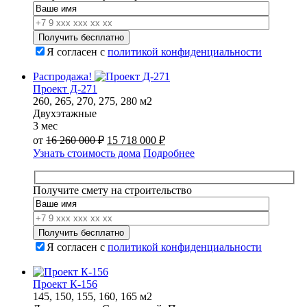
000 ₽.
Я согласен с
политикой конфиденциальности
Распродажа!
Проект Д-271
260, 265, 270, 275, 280 м2
Двухэтажные
3 мес
Первоначальная
Текущая
от
16 260 000
₽
15 718 000
₽
цена
цена:
Узнать стоимость дома
Подробнее
составляла
15
16
718
260
000 ₽.
Получите смету на строительство
000 ₽.
Я согласен с
политикой конфиденциальности
Проект К-156
145, 150, 155, 160, 165 м2