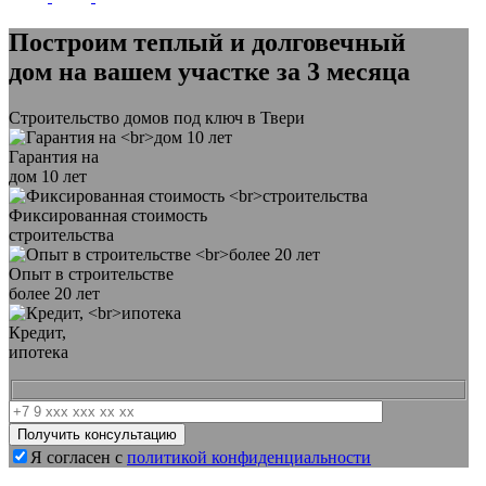
Построим теплый и долговечный
дом на вашем участке
за 3 месяца
Строительство домов под ключ в Твери
Гарантия на
дом 10 лет
Фиксированная стоимость
строительства
Опыт в строительстве
более 20 лет
Кредит,
ипотека
Я согласен с
политикой конфиденциальности