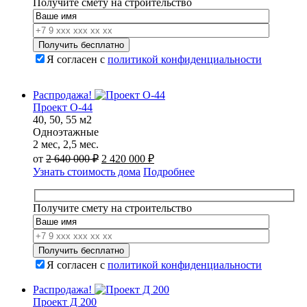
Получите смету на строительство
Я согласен с
политикой конфиденциальности
Распродажа!
Проект О-44
40, 50, 55 м2
Одноэтажные
2 мес, 2,5 мес.
Первоначальная
Текущая
от
2 640 000
₽
2 420 000
₽
цена
цена:
Узнать стоимость дома
Подробнее
составляла
2
2
420
640
000 ₽.
Получите смету на строительство
000 ₽.
Я согласен с
политикой конфиденциальности
Распродажа!
Проект Д 200