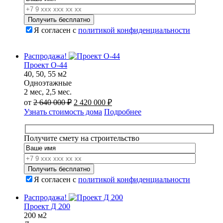
Я согласен с
политикой конфиденциальности
Распродажа!
Проект О-44
40, 50, 55 м2
Одноэтажные
2 мес, 2,5 мес.
Первоначальная
Текущая
от
2 640 000
₽
2 420 000
₽
цена
цена:
Узнать стоимость дома
Подробнее
составляла
2
2
420
640
000 ₽.
Получите смету на строительство
000 ₽.
Я согласен с
политикой конфиденциальности
Распродажа!
Проект Д 200
200 м2