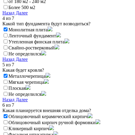
от 180 м2 - 240 м2
Более 500 м2
Назад
Далее
4
из 7
Какой тип фундамента будут возводиться?
Монолитная плита
Ленточный фундамент
Утепленная финская плита
Свайно-ростверковый
Не определился
Назад
Далее
5
из 7
Какая будет кровля?
Металлочерепица
Мягкая черепица
Плоская
Не определился
Назад
Далее
6
из 7
Какая планируется внешняя отделка дома?
Облицовочный керамический кирпич
Облицовочный кирпич ручной формовки
Кликерный кирпич
Фасадная штукатурка